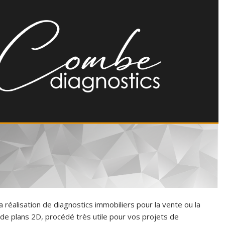
 réalisation de diagnostics immobiliers pour la vente ou la
n de plans 2D, procédé très utile pour vos projets de