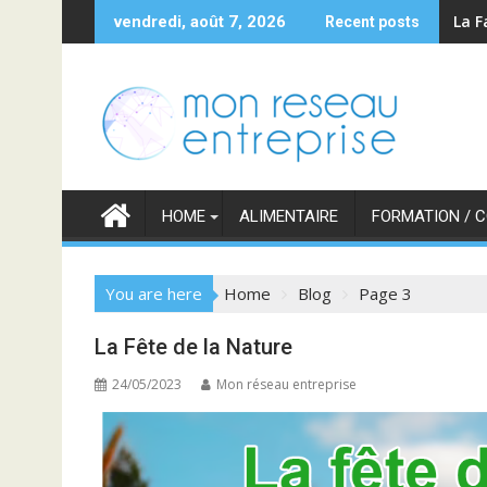
Skip
La F
vendredi, août 7, 2026
Recent posts
to
content
HOME
ALIMENTAIRE
FORMATION / 
You are here
Home
Blog
Page 3
Blog
La Fête de la Nature
24/05/2023
Mon réseau entreprise