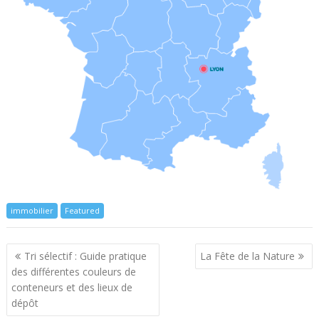
immobilier
Featured
Navigation
Tri sélectif : Guide pratique
La Fête de la Nature
de
des différentes couleurs de
l’article
conteneurs et des lieux de
dépôt