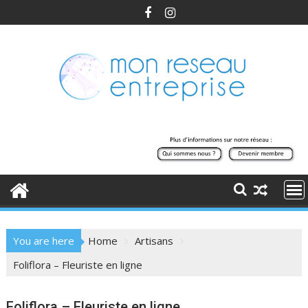
Skip
to
content
You are here
Home
Artisans
Foliflora – Fleuriste en ligne
Foliflora – Fleuriste en ligne