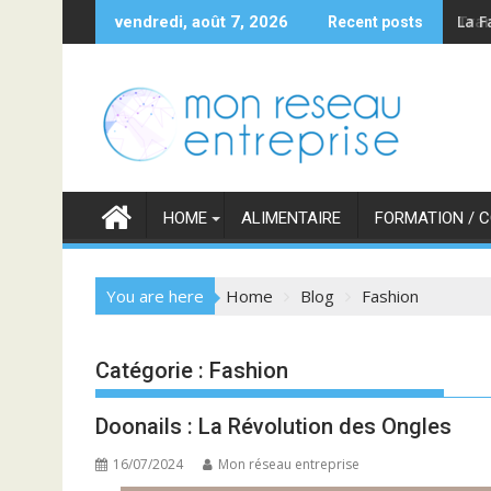
Skip
La F
vendredi, août 7, 2026
Recent posts
to
content
HOME
ALIMENTAIRE
FORMATION / 
You are here
Home
Blog
Fashion
Catégorie :
Fashion
Doonails : La Révolution des Ongles
16/07/2024
Mon réseau entreprise