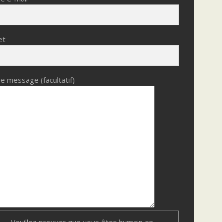
et
e message (facultatif)