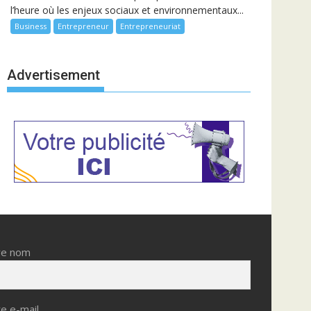
l’heure où les enjeux sociaux et environnementaux...
Business
Entrepreneur
Entrepreneuriat
Advertisement
re nom
e e-mail