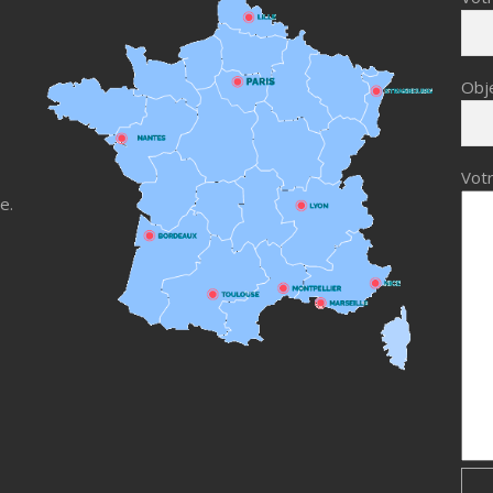
Obj
Votr
e.